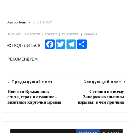
Автор
Ivan
9 ЛЕТ ТОМУ
МНЕНИЕ
|
НОВОСТИ
|
РОССИЯ
|
ТВ РОССИИ
|
УКРАИНА
F
T
T
S
ПОДЕЛИТЬСЯ:
a
w
e
h
c
i
l
a
e
t
e
r
РЕКОМЕНДУЕМ
b
t
g
e
o
e
r
o
r
a
k
m
Предыдущий пост
Следующий пост
Новости Крымнаша:
Сегодня по всему
слезы, страх и отчаяние -
Запорожью слышны
визитные карточки Крыма
взрывы: в чем причина