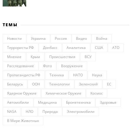
ТЕМЫ
Новости
Украина
Россия
Видео
Война
Террористы РФ
Донбасс
Аналитика
США
АТО
Мнение
Крым
Происшествия
ВСУ
Расследование
Фото
Вооружение
Пропагандисты РФ
Техника
НАТО
Наука
Беларусь
ООН
Технологии
Зеленский
ЕС
Ядерное Оружие
Химическое Оружие
Космос
Автомобили
Медицина
Бронетехника
Здоровье
NASA
НЛО
Природа
Электромобили
В Мире Животных