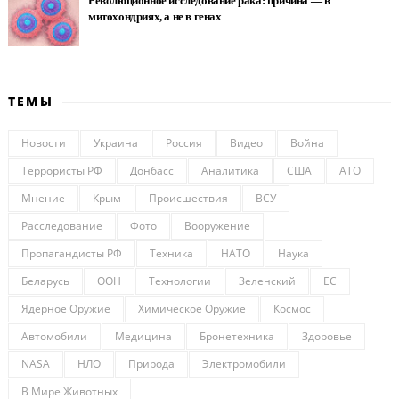
Революционное исследование рака: причина — в
митохондриях, а не в генах
ТЕМЫ
Новости
Украина
Россия
Видео
Война
Террористы РФ
Донбасс
Аналитика
США
АТО
Мнение
Крым
Происшествия
ВСУ
Расследование
Фото
Вооружение
Пропагандисты РФ
Техника
НАТО
Наука
Беларусь
ООН
Технологии
Зеленский
ЕС
Ядерное Оружие
Химическое Оружие
Космос
Автомобили
Медицина
Бронетехника
Здоровье
NASA
НЛО
Природа
Электромобили
В Мире Животных