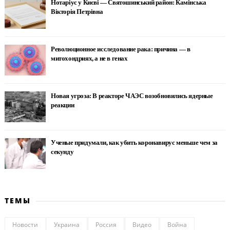
Нотаріус у Києві — Святошинський район: Камінська
Вікторія Петрівна
Революционное исследование рака: причина — в
митохондриях, а не в генах
Новая угроза: В реакторе ЧАЭС возобновились ядерные
реакции
Ученые придумали, как убить коронавирус меньше чем за
секунду
ТЕМЫ
Новости
Украина
Россия
Видео
Война