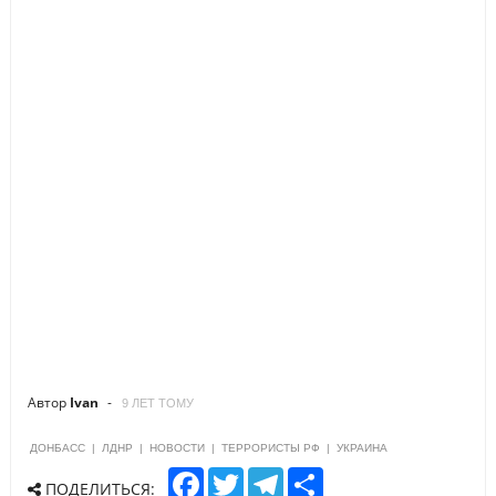
Автор
Ivan
9 ЛЕТ ТОМУ
ДОНБАСС
|
ЛДНР
|
НОВОСТИ
|
ТЕРРОРИСТЫ РФ
|
УКРАИНА
F
T
T
S
ПОДЕЛИТЬСЯ:
a
w
e
h