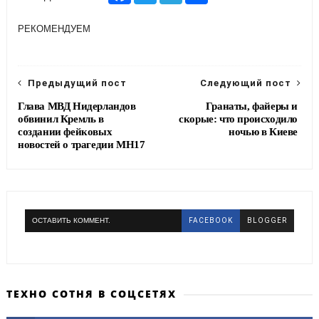
c
i
l
a
e
t
e
r
РЕКОМЕНДУЕМ
b
t
g
e
o
e
r
o
r
a
k
m
Предыдущий пост
Следующий пост
Глава МВД Нидерландов
Гранаты, файеры и
обвинил Кремль в
скорые: что происходило
создании фейковых
ночью в Киеве
новостей о трагедии МН17
ОСТАВИТЬ КОММЕНТ.
FACEBOOK
BLOGGER
ТЕХНО СОТНЯ В СОЦСЕТЯХ