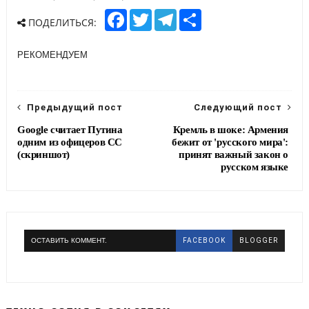
F
T
T
S
ПОДЕЛИТЬСЯ:
a
w
e
h
c
i
l
a
e
t
e
r
РЕКОМЕНДУЕМ
b
t
g
e
o
e
r
o
r
a
k
m
Предыдущий пост
Следующий пост
Google считает Путина
Кремль в шоке: Армения
одним из офицеров СС
бежит от 'русского мира':
(скриншот)
принят важный закон о
русском языке
ОСТАВИТЬ КОММЕНТ.
FACEBOOK
BLOGGER