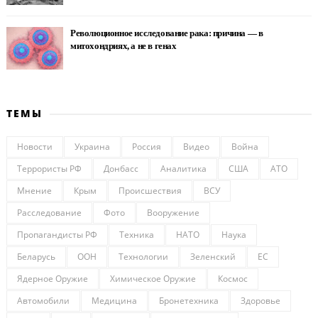
Революционное исследование рака: причина — в
митохондриях, а не в генах
ТЕМЫ
Новости
Украина
Россия
Видео
Война
Террористы РФ
Донбасс
Аналитика
США
АТО
Мнение
Крым
Происшествия
ВСУ
Расследование
Фото
Вооружение
Пропагандисты РФ
Техника
НАТО
Наука
Беларусь
ООН
Технологии
Зеленский
ЕС
Ядерное Оружие
Химическое Оружие
Космос
Автомобили
Медицина
Бронетехника
Здоровье