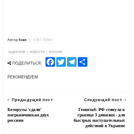
Автор
Ivan
9 ЛЕТ ТОМУ
ЗАДОРНОВ
|
НОВОСТИ
|
РОССИЯ
F
T
T
S
ПОДЕЛИТЬСЯ:
a
w
e
h
c
i
l
a
e
t
e
r
РЕКОМЕНДУЕМ
b
t
g
e
o
e
r
o
r
a
k
m
Предыдущий пост
Следующий пост
Белорусы 'сдали'
Генштаб: РФ стянула к
пограничникам двух
границе 3 дивизии - для
россиян
быстрых наступательных
действий в Украине