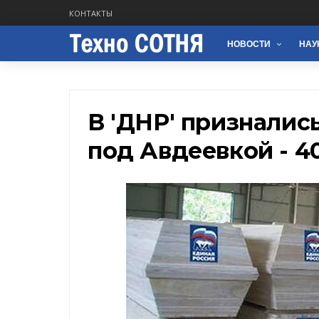
КОНТАКТЫ
НОВОСТИ
НАУ
В 'ДНР' призналис
под Авдеевкой - 40