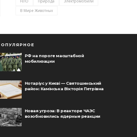
НЛО
Природа
Электромобили
В Мире Животных
ПОПУЛЯРНОЕ
РФ на пороге масштабной
мобилизации
Нотаріус у Києві — Святошинський
район: Камінська Вікторія Петрівна
Новая угроза: В реакторе ЧАЭС
возобновились ядерные реакции