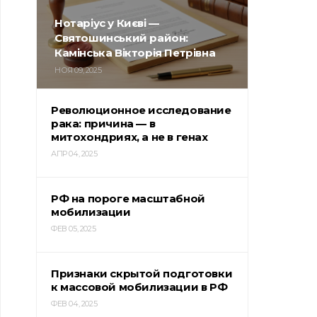
Нотаріус у Києві —
Святошинський район:
Камінська Вікторія Петрівна
НОЯ 09, 2025
Революционное исследование
рака: причина — в
митохондриях, а не в генах
АПР 04, 2025
РФ на пороге масштабной
мобилизации
ФЕВ 05, 2025
Признаки скрытой подготовки
к массовой мобилизации в РФ
ФЕВ 04, 2025