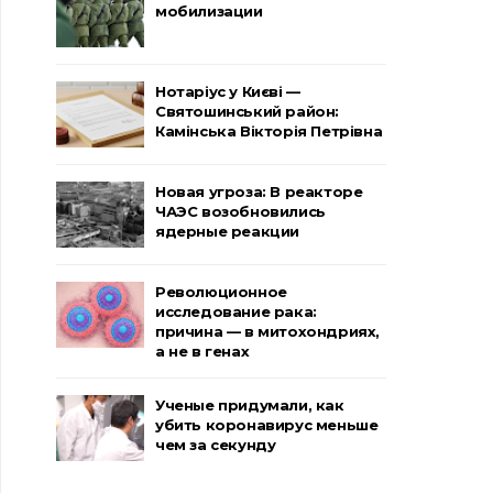
мобилизации
Нотаріус у Києві —
Святошинський район:
Камінська Вікторія Петрівна
Новая угроза: В реакторе
ЧАЭС возобновились
ядерные реакции
Революционное
исследование рака:
причина — в митохондриях,
а не в генах
Ученые придумали, как
убить коронавирус меньше
чем за секунду