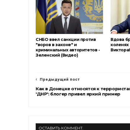
o
r
a
k
m
СНБО ввел санкции против
Вдова б
"воров в законе" и
коленях 
криминальных авторитетов -
Виктора!
Зеленский (Видео)
Предыдущий пост
Как в Донецке относятся к террориста
'ДНР': блогер привел яркий пример
ОСТАВИТЬ КОММЕНТ.