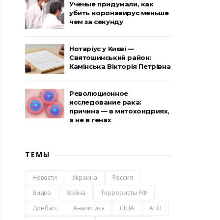
Ученые придумали, как
убить коронавирус меньше
чем за секунду
Нотаріус у Києві —
Святошинський район:
Камінська Вікторія Петрівна
Революционное
исследование рака:
причина — в митохондриях,
а не в генах
ТЕМЫ
Новости
Украина
Россия
Видео
Война
Террористы РФ
Донбасс
Аналитика
США
АТО