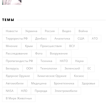
ТЕМЫ
Новости
Украина
Россия
Видео
Война
Террористы РФ
Донбасс
Аналитика
США
АТО
Мнение
Крым
Происшествия
ВСУ
Расследование
Фото
Вооружение
Пропагандисты РФ
Техника
НАТО
Наука
Беларусь
ООН
Технологии
Зеленский
ЕС
Ядерное Оружие
Химическое Оружие
Космос
Автомобили
Медицина
Бронетехника
Здоровье
NASA
НЛО
Природа
Электромобили
В Мире Животных