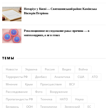
Нотаріус у Києві — Святошинський район: Камінська
Вікторія Петрівна
Революционное исследование рака: причина — в
митохондриях, а не в генах
ТЕМЫ
Новости
Украина
Россия
Видео
Война
Террористы РФ
Донбасс
Аналитика
США
АТО
Мнение
Крым
Происшествия
ВСУ
Расследование
Фото
Вооружение
Пропагандисты РФ
Техника
НАТО
Наука
Беларусь
ООН
Технологии
Зеленский
ЕС