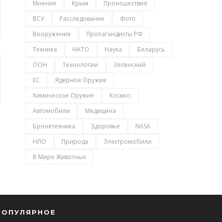
Мнение
Крым
Происшествия
ВСУ
Расследование
Фото
Вооружение
Пропагандисты РФ
Техника
НАТО
Наука
Беларусь
ООН
Технологии
Зеленский
ЕС
Ядерное Оружие
Химическое Оружие
Космос
Автомобили
Медицина
Бронетехника
Здоровье
NASA
НЛО
Природа
Электромобили
В Мире Животных
ПОПУЛЯРНОЕ