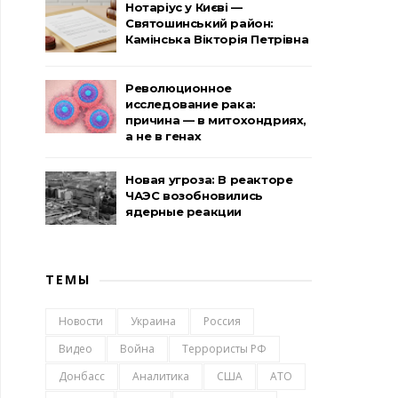
Нотаріус у Києві —
Святошинський район:
Камінська Вікторія Петрівна
Революционное
исследование рака:
причина — в митохондриях,
а не в генах
Новая угроза: В реакторе
ЧАЭС возобновились
ядерные реакции
ТЕМЫ
Новости
Украина
Россия
Видео
Война
Террористы РФ
Донбасс
Аналитика
США
АТО