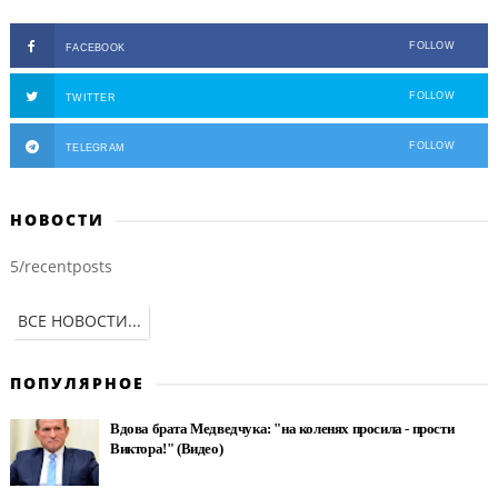
FOLLOW
FACEBOOK
FOLLOW
TWITTER
FOLLOW
TELEGRAM
НОВОСТИ
5/recentposts
ВСЕ НОВОСТИ...
ПОПУЛЯРНОЕ
Вдова брата Медведчука: "на коленях просила - прости
Виктора!" (Видео)