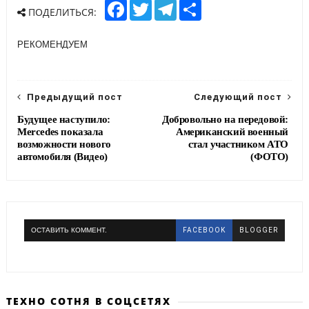
F
T
T
S
ПОДЕЛИТЬСЯ:
a
w
e
h
c
i
l
a
e
t
e
r
РЕКОМЕНДУЕМ
b
t
g
e
o
e
r
o
r
a
k
m
Предыдущий пост
Следующий пост
Будущее наступило:
Добровольно на передовой:
Mercedes показала
Американский военный
возможности нового
стал участником АТО
автомобиля (Видео)
(ФОТО)
ОСТАВИТЬ КОММЕНТ.
FACEBOOK
BLOGGER
ТЕХНО СОТНЯ В СОЦСЕТЯХ