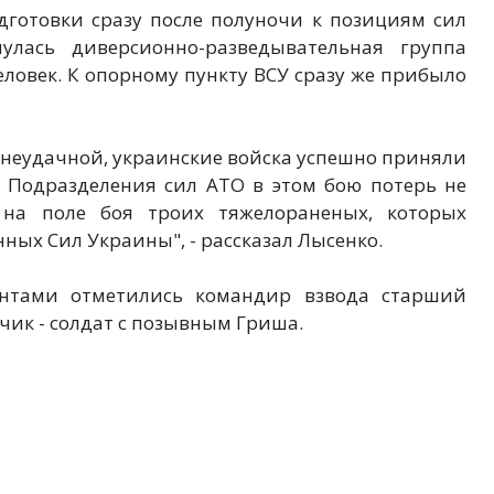
дготовки сразу после полуночи к позициям сил
лась диверсионно-разведывательная группа
еловек. К опорному пункту ВСУ сразу же прибыло
ь неудачной, украинские войска успешно приняли
. Подразделения сил АТО в этом бою потерь не
 на поле боя троих тяжелораненых, которых
ых Сил Украины", - рассказал Лысенко.
антами отметились командир взвода старший
чик - солдат с позывным Гриша.