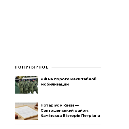
ПОПУЛЯРНОЕ
РФ на пороге масштабной
мобилизации
Нотаріус у Києві —
Святошинський район:
Камінська Вікторія Петрівна