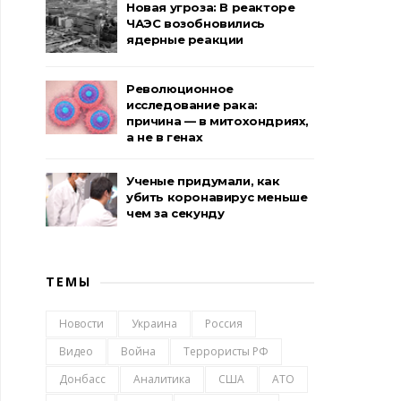
Новая угроза: В реакторе
ЧАЭС возобновились
ядерные реакции
Революционное
исследование рака:
причина — в митохондриях,
а не в генах
Ученые придумали, как
убить коронавирус меньше
чем за секунду
ТЕМЫ
Новости
Украина
Россия
Видео
Война
Террористы РФ
Донбасс
Аналитика
США
АТО