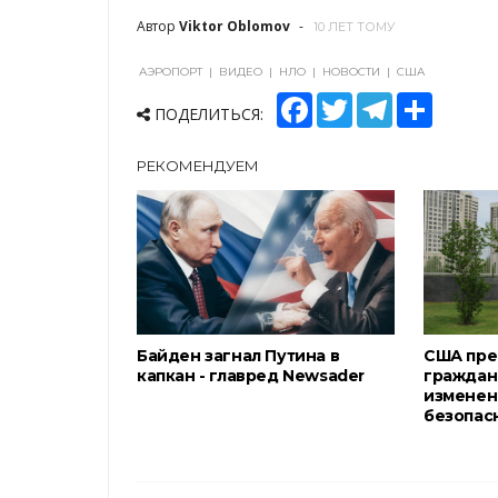
Автор
Viktor Oblomov
10 ЛЕТ ТОМУ
АЭРОПОРТ
|
ВИДЕО
|
НЛО
|
НОВОСТИ
|
США
F
T
T
S
ПОДЕЛИТЬСЯ:
a
w
e
h
c
i
l
a
e
t
e
r
РЕКОМЕНДУЕМ
b
t
g
e
o
e
r
o
r
a
k
m
Байден загнал Путина в
США пре
капкан - главред Newsader
граждан
изменен
безопас