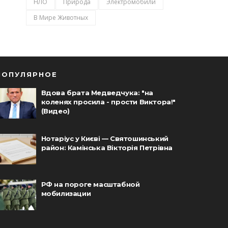
НЛО
Природа
Электромобили
В Мире Животных
ПОПУЛЯРНОЕ
Вдова брата Медведчука: "на
коленях просила - прости Виктора!"
(Видео)
Нотаріус у Києві — Святошинський
район: Камінська Вікторія Петрівна
РФ на пороге масштабной
мобилизации