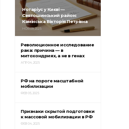
Нотаріус у Києві —
Святошинський район:
Камінська Вікторія Петрівна
НОЯ 09, 2025
Революционное исследование
рака: причина — в
митохондриях, а не в генах
АПР 04, 2025
РФ на пороге масштабной
мобилизации
ФЕВ 05, 2025
Признаки скрытой подготовки
к массовой мобилизации в РФ
ФЕВ 04, 2025