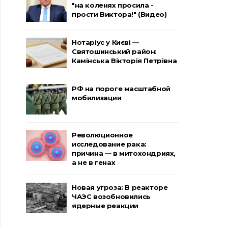
"на коленях просила -
прости Виктора!" (Видео)
Нотаріус у Києві —
Святошинський район:
Камінська Вікторія Петрівна
РФ на пороге масштабной
мобилизации
Революционное
исследование рака:
причина — в митохондриях,
а не в генах
Новая угроза: В реакторе
ЧАЭС возобновились
ядерные реакции