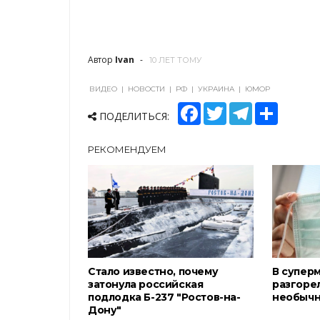
Автор
Ivan
10 ЛЕТ ТОМУ
ВИДЕО
|
НОВОСТИ
|
РФ
|
УКРАИНА
|
ЮМОР
F
T
T
S
ПОДЕЛИТЬСЯ:
a
w
e
h
c
i
l
a
e
t
e
r
РЕКОМЕНДУЕМ
b
t
g
e
o
e
r
o
r
a
k
m
Стало известно, почему
В супер
затонула российская
разгорел
подлодка Б-237 "Ростов-на-
необычн
Дону"