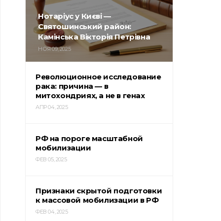
Нотаріус у Києві —
Святошинський район:
Камінська Вікторія Петрівна
НОЯ 09, 2025
Революционное исследование
рака: причина — в
митохондриях, а не в генах
АПР 04, 2025
РФ на пороге масштабной
мобилизации
ФЕВ 05, 2025
Признаки скрытой подготовки
к массовой мобилизации в РФ
ФЕВ 04, 2025