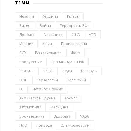
ТЕМЫ
Новости
Украина
Россия
Видео
Война
Террористы РФ
Донбасс
Аналитика
США
АТО
Мнение
Крым
Происшествия
ВСУ
Расследование
Фото
Вооружение
Пропагандисты РФ
Техника
НАТО
Наука
Беларусь
ООН
Технологии
Зеленский
ЕС
Ядерное Оружие
Химическое Оружие
Космос
Автомобили
Медицина
Бронетехника
Здоровье
NASA
НЛО
Природа
Электромобили