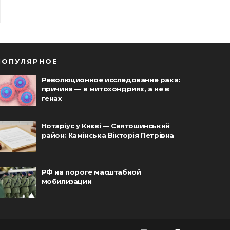
ПОПУЛЯРНОЕ
Революционное исследование рака:
причина — в митохондриях, а не в
генах
Нотаріус у Києві — Святошинський
район: Камінська Вікторія Петрівна
РФ на пороге масштабной
мобилизации