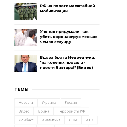
РФ на пороге масштабной
мобилизации
Ученые придумали, как
убить коронавирус меньше
чем за секунду
Вдова брата Медведчука:
"на коленях просила -
прости Виктора!" (Видео)
ТЕМЫ
Новости
Украина
Россия
Видео
Война
Террористы РФ
Донбасс
Аналитика
США
АТО