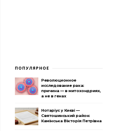
ПОПУЛЯРНОЕ
Революционное
исследование рака:
причина — в митохондриях,
а не в генах
Нотаріус у Києві —
Святошинський район:
Камінська Вікторія Петрівна