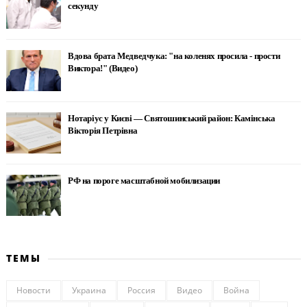
секунду
Вдова брата Медведчука: "на коленях просила - прости
Виктора!" (Видео)
Нотаріус у Києві — Святошинський район: Камінська
Вікторія Петрівна
РФ на пороге масштабной мобилизации
ТЕМЫ
Новости
Украина
Россия
Видео
Война