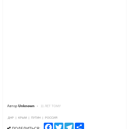
Автор
Unknown
11 ЛЕТ ТОМУ
ДНР
|
КРЫМ
|
ПУТИН
|
РОССИЯ
F
T
T
S
ПОДЕЛИТЬСЯ: