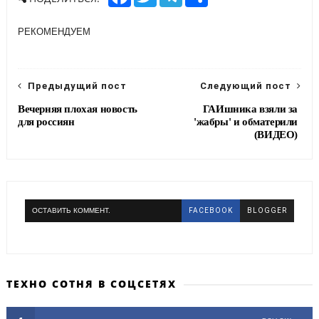
a
w
e
h
c
i
l
a
e
t
e
r
РЕКОМЕНДУЕМ
b
t
g
e
o
e
r
o
r
a
k
m
Предыдущий пост
Следующий пост
Вечерняя плохая новость
ГАИшника взяли за
для россиян
'жабры' и обматерили
(ВИДЕО)
ОСТАВИТЬ КОММЕНТ.
FACEBOOK
BLOGGER
ТЕХНО СОТНЯ В СОЦСЕТЯХ