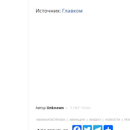
Источник:
Главком
Автор
Unknown
11 ЛЕТ ТОМУ
АВИАКАТАСТРОФА
|
АВИАЦИЯ
|
ВИДЕО
|
НОВОСТИ
|
РО
F
T
T
S