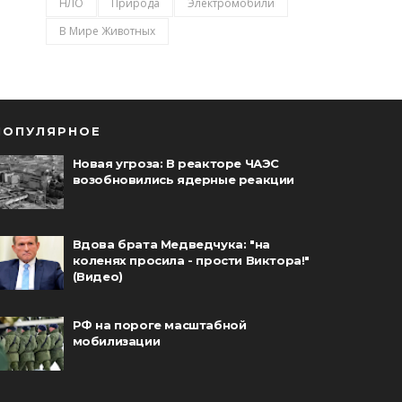
НЛО
Природа
Электромобили
В Мире Животных
ПОПУЛЯРНОЕ
Новая угроза: В реакторе ЧАЭС
возобновились ядерные реакции
Вдова брата Медведчука: "на
коленях просила - прости Виктора!"
(Видео)
РФ на пороге масштабной
мобилизации