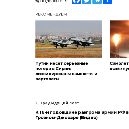
ПОДЕЛИТЬСЯ:
a
w
e
h
c
i
l
a
e
t
e
r
РЕКОМЕНДУЕМ
b
t
g
e
o
e
r
o
r
a
k
m
Путин несет серьезные
Самолет
потери в Сирии:
вспыхнул
ликвидированы самолеты и
вертолеты
Предыдущий пост
К 16-й годовщине разгрома армии РФ в
Грозном-Джохаре (Видео)