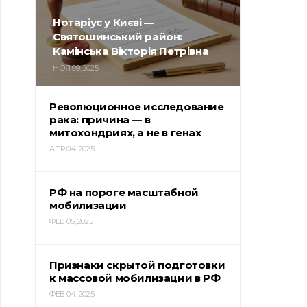
Нотаріус у Києві —
Святошинський район:
Камінська Вікторія Петрівна
НОЯ 09, 2025
Революционное исследование
рака: причина — в
митохондриях, а не в генах
АПР 04, 2025
РФ на пороге масштабной
мобилизации
ФЕВ 05, 2025
Признаки скрытой подготовки
к массовой мобилизации в РФ
ФЕВ 04, 2025