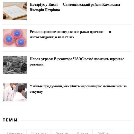
Нотаріус у Києві — Святошинський район: Камінська
Вікторія Петрівна
Революционное исследование рака: причина — в
митохондриях, а не в генах
Новая угроза: В реакторе ЧАЭС возобновились ядерные
реакции
Ученые придумали, как убить коронавирус меньше чем за
секунду
ТЕМЫ
Новости
Украина
Россия
Видео
Война