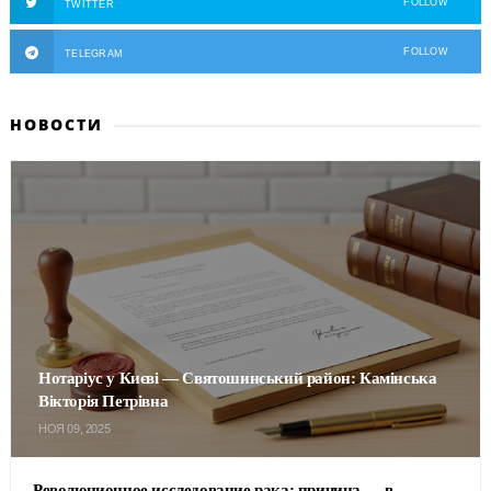
FOLLOW
TWITTER
FOLLOW
TELEGRAM
НОВОСТИ
Нотаріус у Києві — Святошинський район: Камінська
Вікторія Петрівна
НОЯ 09, 2025
Революционное исследование рака: причина — в