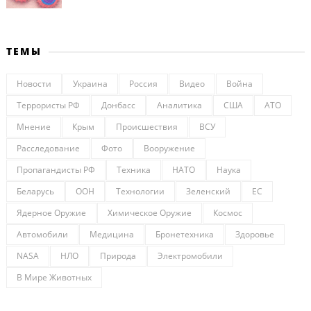
ТЕМЫ
Новости
Украина
Россия
Видео
Война
Террористы РФ
Донбасс
Аналитика
США
АТО
Мнение
Крым
Происшествия
ВСУ
Расследование
Фото
Вооружение
Пропагандисты РФ
Техника
НАТО
Наука
Беларусь
ООН
Технологии
Зеленский
ЕС
Ядерное Оружие
Химическое Оружие
Космос
Автомобили
Медицина
Бронетехника
Здоровье
NASA
НЛО
Природа
Электромобили
В Мире Животных