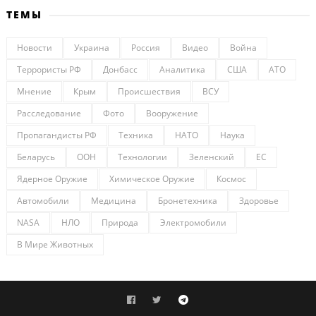
ТЕМЫ
Новости
Украина
Россия
Видео
Война
Террористы РФ
Донбасс
Аналитика
США
АТО
Мнение
Крым
Происшествия
ВСУ
Расследование
Фото
Вооружение
Пропагандисты РФ
Техника
НАТО
Наука
Беларусь
ООН
Технологии
Зеленский
ЕС
Ядерное Оружие
Химическое Оружие
Космос
Автомобили
Медицина
Бронетехника
Здоровье
NASA
НЛО
Природа
Электромобили
В Мире Животных