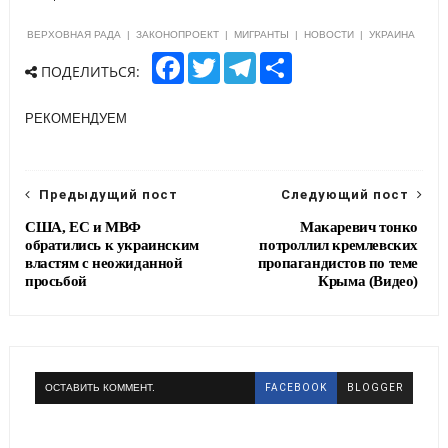
ВЕРХОВНАЯ РАДА
|
ЗАКОНОПРОЕКТ
|
МИГРАНТЫ
|
НОВОСТИ
|
УКРАИНА
F
T
T
S
ПОДЕЛИТЬСЯ:
a
w
e
h
c
i
l
a
e
t
e
r
РЕКОМЕНДУЕМ
b
t
g
e
o
e
r
o
r
a
k
m
Предыдущий пост
Следующий пост
США, ЕС и МВФ
Макаревич тонко
обратились к украинским
потроллил кремлевских
властям с неожиданной
пропагандистов по теме
просьбой
Крыма (Видео)
ОСТАВИТЬ КОММЕНТ.
FACEBOOK
BLOGGER