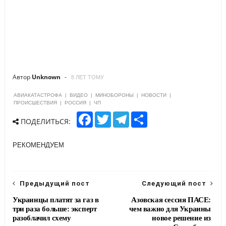
Автор
Unknown
8 ЛЕТ ТОМУ
АВИАКАТАСТРОФА
|
ВИДЕО
|
МИНОБОРОНЫ
|
НОВОСТИ
|
ПРОИСШЕСТВИЯ
|
РОССИЯ
|
ЧП
F
T
T
S
ПОДЕЛИТЬСЯ:
a
w
e
h
c
i
l
a
e
t
e
r
РЕКОМЕНДУЕМ
b
t
g
e
o
e
r
o
r
a
k
m
Предыдущий пост
Следующий пост
Украинцы платят за газ в
Азовская сессия ПАСЕ:
три раза больше: эксперт
чем важно для Украины
разоблачил схему
новое решение из