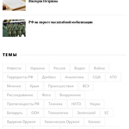
Вікторія Петрівна
РФ на пороге масштабной мобилизации
ТЕМЫ
Новости
Украина
Россия
Видео
Война
Террористы РФ
Донбасс
Аналитика
США
АТО
Мнение
Крым
Происшествия
ВСУ
Расследование
Фото
Вооружение
Пропагандисты РФ
Техника
НАТО
Наука
Беларусь
ООН
Технологии
Зеленский
ЕС
Ядерное Оружие
Химическое Оружие
Космос