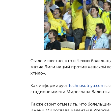
Стало известно, что в Чехии болельщ
матче Лиги наций против чешской к
х*йло».
Как информирует
technosotnya.com
с 
стадионе имени Мирослава Валенты в
Также стоит отметить, что болельщи
имени Мирослава Валенты в Угерске 