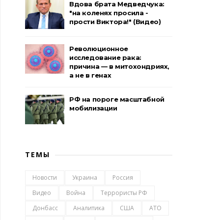
Вдова брата Медведчука:
"на коленях просила -
прости Виктора!" (Видео)
Революционное
исследование рака:
причина — в митохондриях,
а не в генах
РФ на пороге масштабной
мобилизации
ТЕМЫ
Новости
Украина
Россия
Видео
Война
Террористы РФ
Донбасс
Аналитика
США
АТО