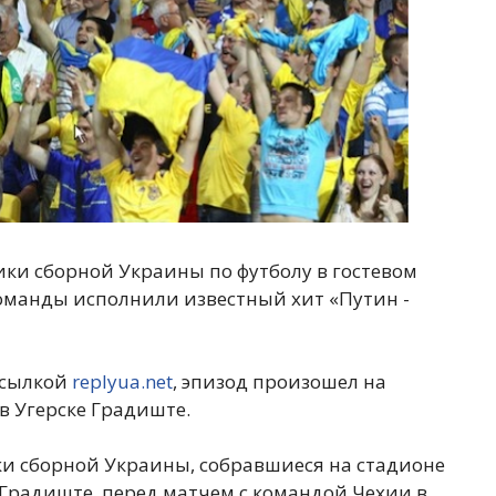
ики сборной Украины по футболу в гостевом
оманды исполнили известный хит «Путин -
ссылкой
replyua.net
, эпизод произошел на
 Угерске Градиште.
ки сборной Украины, собравшиеся на стадионе
Градиште, перед матчем с командой Чехии в