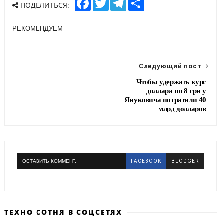
ПОДЕЛИТЬСЯ:
a
w
e
h
c
i
l
a
e
t
e
r
РЕКОМЕНДУЕМ
b
t
g
e
o
e
r
o
r
a
k
m
Следующий пост
Чтобы удержать курс
доллара по 8 грн у
Януковича потратили 40
млрд долларов
ОСТАВИТЬ КОММЕНТ.
FACEBOOK
BLOGGER
ТЕХНО СОТНЯ В СОЦСЕТЯХ