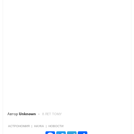
Автор
Unknown
8 ЛЕТ ТОМУ
АСТРОНОМИЯ
|
НАУКА
|
НОВОСТИ
F
T
T
S