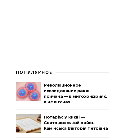
ПОПУЛЯРНОЕ
Революционное
исследование рака:
причина — в митохондриях,
а не в генах
Нотаріус у Києві —
Святошинський район:
Камінська Вікторія Петрівна