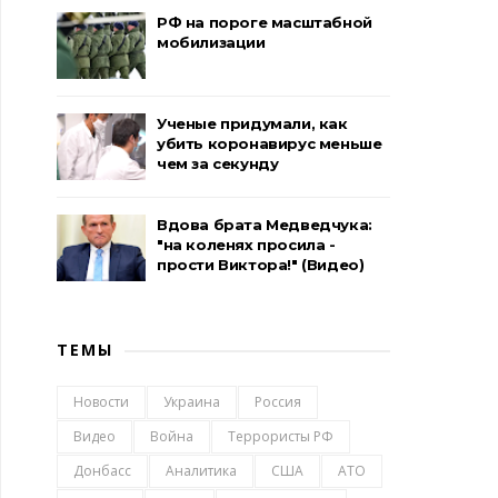
РФ на пороге масштабной
мобилизации
Ученые придумали, как
убить коронавирус меньше
чем за секунду
Вдова брата Медведчука:
"на коленях просила -
прости Виктора!" (Видео)
ТЕМЫ
Новости
Украина
Россия
Видео
Война
Террористы РФ
Донбасс
Аналитика
США
АТО