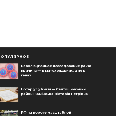
ПОПУЛЯРНОЕ
Революционное исследование рака:
причина — в митохондриях, а не в
генах
Нотаріус у Києві — Святошинський
район: Камінська Вікторія Петрівна
РФ на пороге масштабной