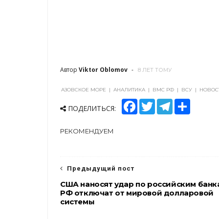
Автор
Viktor Oblomov
8 ЛЕТ ТОМУ
АЗОВСКОЕ МОРЕ
|
АНАЛИТИКА
|
ВМС РФ
|
ВСУ
|
НОВОС
F
T
T
S
ПОДЕЛИТЬСЯ:
a
w
e
h
c
i
l
a
e
t
e
r
РЕКОМЕНДУЕМ
b
t
g
e
o
e
r
o
r
a
k
m
Предыдущий пост
США наносят удар по российским банк
РФ отключат от мировой долларовой
системы