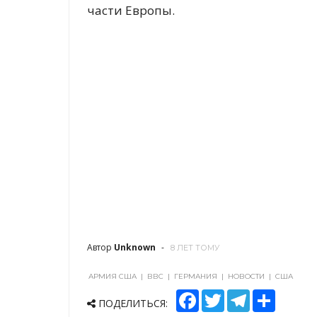
части Европы.
Автор
Unknown
8 ЛЕТ ТОМУ
АРМИЯ США
|
ВВС
|
ГЕРМАНИЯ
|
НОВОСТИ
|
США
F
T
T
S
ПОДЕЛИТЬСЯ:
a
w
e
h