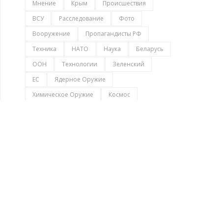
Мнение
Крым
Происшествия
ВСУ
Расследование
Фото
Вооружение
Пропагандисты РФ
Техника
НАТО
Наука
Беларусь
ООН
Технологии
Зеленский
ЕС
Ядерное Оружие
Химическое Оружие
Космос
Автомобили
Медицина
Бронетехника
Здоровье
NASA
НЛО
Природа
Электромобили
В Мире Животных
ПОПУЛЯРНОЕ