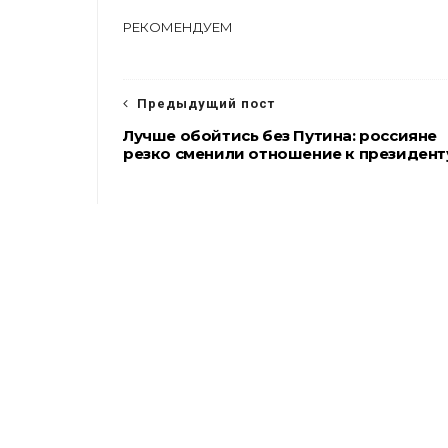
c
i
l
a
e
t
e
r
РЕКОМЕНДУЕМ
b
t
g
e
o
e
r
o
r
a
k
m
Предыдущий пост
Лучше обойтись без Путина: россияне
резко сменили отношение к президент
ОСТАВИТЬ КОММЕНТ.
ПОДПИСАТЬСЯ