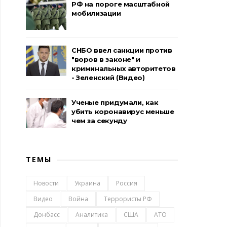
РФ на пороге масштабной
мобилизации
СНБО ввел санкции против
"воров в законе" и
криминальных авторитетов
- Зеленский (Видео)
Ученые придумали, как
убить коронавирус меньше
чем за секунду
ТЕМЫ
Новости
Украина
Россия
Видео
Война
Террористы РФ
Донбасс
Аналитика
США
АТО