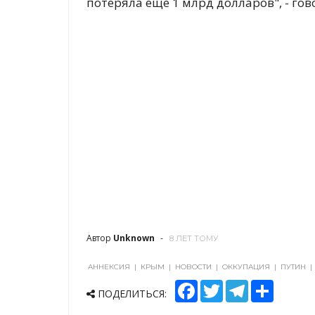
потеряла еще 1 млрд долларов", - гов
Автор
Unknown
8 ЛЕТ ТОМУ
АННЕКСИЯ
|
КРЫМ
|
НОВОСТИ
|
ОККУПАЦИЯ
|
ПУТИН
|
F
T
T
S
ПОДЕЛИТЬСЯ:
a
w
e
h
c
i
l
a