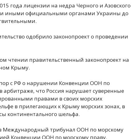
2015 года лицензии на недра Черного и Азовского
 и иными официальными органами Украины до
твительными.
вительство одобрило законопроект о проведении
вом чтении правительственный законопроект на
ном Крыму.
спор с РФ о нарушении Конвенции ООН по
 в арбитраже, что Россия нарушает суверенные
ированными правами в своих морских
льфе в прилегающих к Крыму морских зонах, в
сы континентального шельфа.
а в Международный трибунал ООН по морскому
ией Конвенции ООН по морскому праву.