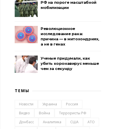
РФ на пороге масштабной
мобилизации
Революционное
исследование рака:
причина — в митохондриях,
а не в генах
Ученые придумали, как
убить коронавирус меньше
чем за секунду
ТЕМЫ
Новости
Украина
Россия
Видео
Война
Террористы РФ
Донбасс
Аналитика
США
АТО