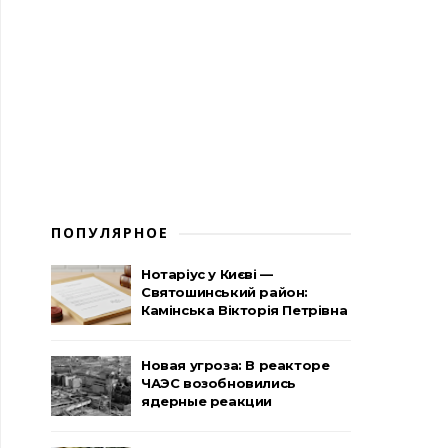
ПОПУЛЯРНОЕ
Нотаріус у Києві —
Святошинський район:
Камінська Вікторія Петрівна
Новая угроза: В реакторе
ЧАЭС возобновились
ядерные реакции