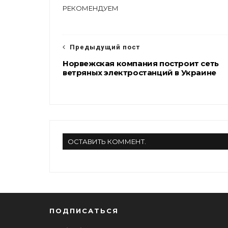
e
t
e
r
РЕКОМЕНДУЕМ
b
t
g
e
o
e
r
o
r
a
k
m
Предыдущий пост
Норвежская компания построит сеть
ветряных электростанций в Украине
ОСТАВИТЬ КОММЕНТ.
ПОДПИСАТЬСЯ