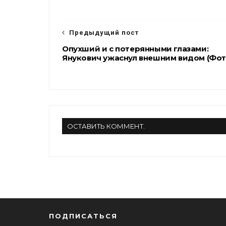
o
e
r
o
r
a
k
m
Предыдущий пост
Опухший и с потерянными глазами:
Янукович ужаснул внешним видом (Фот
ОСТАВИТЬ КОММЕНТ.
ПОДПИСАТЬСЯ