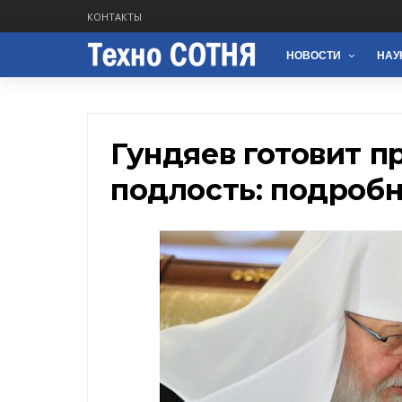
КОНТАКТЫ
НОВОСТИ
НАУ
Гундяев готовит п
подлость: подроб