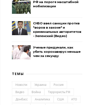
РФ на пороге масштабной
мобилизации
СНБО ввел санкции против
"воров в законе" и
криминальных авторитетов
- Зеленский (Видео)
Ученые придумали, как
убить коронавирус меньше
чем за секунду
ТЕМЫ
Новости
Украина
Россия
Видео
Война
Террористы РФ
Донбасс
Аналитика
США
АТО