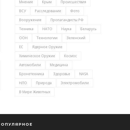
Мнение
Крым
Происшествия
ВСУ
Расследование
Фото
Вооружение
Пропагандисты РФ
Техника
НАТО
Наука
Беларусь
ООН
Технологии
Зеленский
ЕС
Ядерное Оружие
Химическое Оружие
Космос
Автомобили
Медицина
Бронетехника
Здоровье
NASA
НЛО
Природа
Электромобили
В Мире Животных
ПОПУЛЯРНОЕ