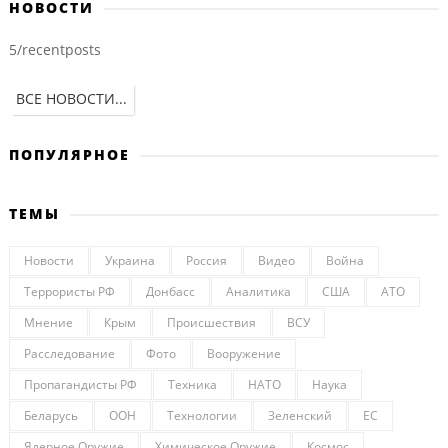
НОВОСТИ
5/recentposts
ВСЕ НОВОСТИ...
ПОПУЛЯРНОЕ
ТЕМЫ
Новости
Украина
Россия
Видео
Война
Террористы РФ
Донбасс
Аналитика
США
АТО
Мнение
Крым
Происшествия
ВСУ
Расследование
Фото
Вооружение
Пропагандисты РФ
Техника
НАТО
Наука
Беларусь
ООН
Технологии
Зеленский
ЕС
Ядерное Оружие
Химическое Оружие
Космос