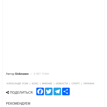
Автор
Unknown
8 ЛЕТ ТОМУ
АЛЕКСАНДР УСИК
|
БОКС
|
МНЕНИЕ
|
НОВОСТИ
|
СПОРТ
|
УКРАИНА
F
T
T
S
ПОДЕЛИТЬСЯ:
a
w
e
h
c
i
l
a
e
t
e
r
РЕКОМЕНДУЕМ
b
t
g
e