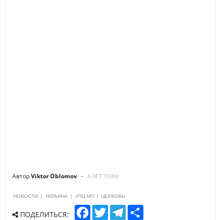
Автор
Viktor Oblomov
8 ЛЕТ ТОМУ
НОВОСТИ
|
УКРАИНА
|
УПЦ МП
|
ЦЕРКОВЬ
F
T
T
S
ПОДЕЛИТЬСЯ:
a
w
e
h