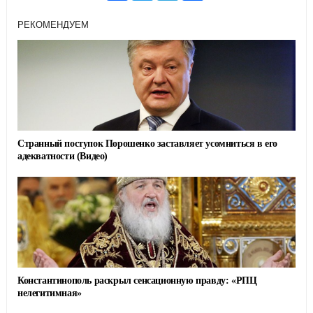
c
i
l
a
e
t
e
r
РЕКОМЕНДУЕМ
b
t
g
e
o
e
r
o
r
a
k
m
Странный поступок Порошенко заставляет усомниться в его
адекватности (Видео)
Константинополь раскрыл сенсационную правду: «РПЦ
нелегитимная»