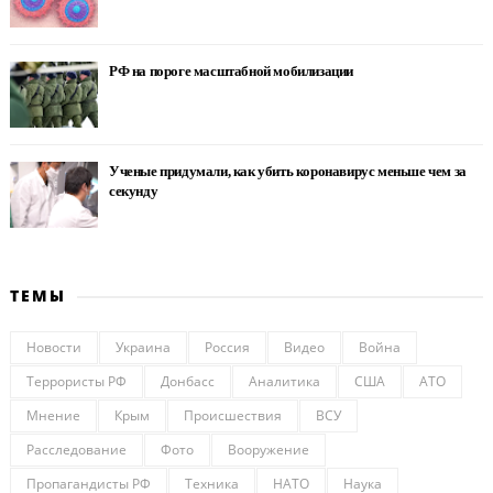
РФ на пороге масштабной мобилизации
Ученые придумали, как убить коронавирус меньше чем за
секунду
ТЕМЫ
Новости
Украина
Россия
Видео
Война
Террористы РФ
Донбасс
Аналитика
США
АТО
Мнение
Крым
Происшествия
ВСУ
Расследование
Фото
Вооружение
Пропагандисты РФ
Техника
НАТО
Наука