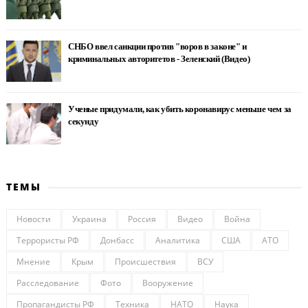
СНБО ввел санкции против "воров в законе" и
криминальных авторитетов - Зеленский (Видео)
Ученые придумали, как убить коронавирус меньше чем за
секунду
ТЕМЫ
Новости
Украина
Россия
Видео
Война
Террористы РФ
Донбасс
Аналитика
США
АТО
Мнение
Крым
Происшествия
ВСУ
Расследование
Фото
Вооружение
Пропагандисты РФ
Техника
НАТО
Наука