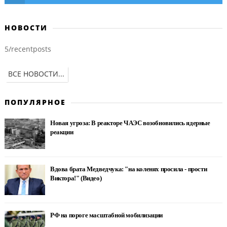
НОВОСТИ
5/recentposts
ВСЕ НОВОСТИ...
ПОПУЛЯРНОЕ
Новая угроза: В реакторе ЧАЭС возобновились ядерные
реакции
Вдова брата Медведчука: "на коленях просила - прости
Виктора!" (Видео)
РФ на пороге масштабной мобилизации