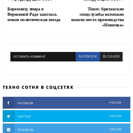
Березовец: вчера в
Times: британские
Верховной Раде зажглась
спецслужбы возможно
новая политическая звезда
нашли место производства
«Новичка»
ОСТАВИТЬ КОММЕНТ.
FACEBOOK
BLOGGER
ТЕХНО СОТНЯ В СОЦСЕТЯХ
FOLLOW
FACEBOOK
FOLLOW
TWITTER
FOLLOW
TELEGRAM