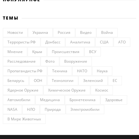
ТЕМЫ
Новости
Украина
Россия
Видео
Война
Террористы РФ
Донбасс
Аналитика
США
АТО
Мнение
Крым
Происшествия
ВСУ
Расследование
Фото
Вооружение
Пропагандисты РФ
Техника
НАТО
Наука
Беларусь
ООН
Технологии
Зеленский
ЕС
Ядерное Оружие
Химическое Оружие
Космос
Автомобили
Медицина
Бронетехника
Здоровье
NASA
НЛО
Природа
Электромобили
В Мире Животных