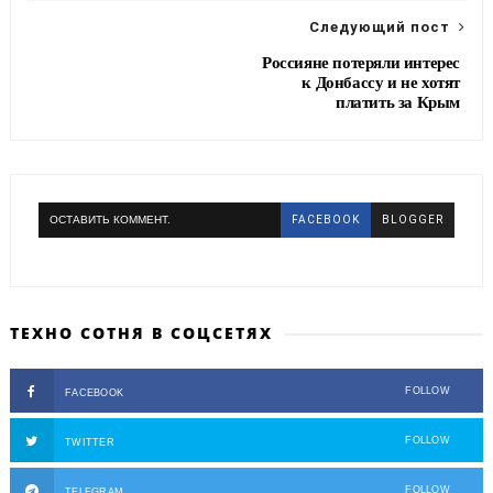
k
m
Следующий пост
Россияне потеряли интерес
к Донбассу и не хотят
платить за Крым
ОСТАВИТЬ КОММЕНТ.
FACEBOOK
BLOGGER
ТЕХНО СОТНЯ В СОЦСЕТЯХ
FOLLOW
FACEBOOK
FOLLOW
TWITTER
FOLLOW
TELEGRAM