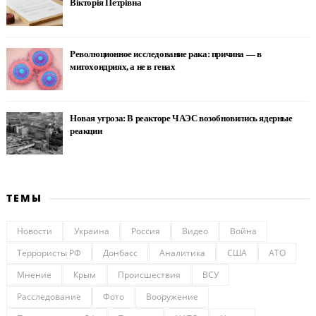
Вікторія Петрівна
Революционное исследование рака: причина — в
митохондриях, а не в генах
Новая угроза: В реакторе ЧАЭС возобновились ядерные
реакции
ТЕМЫ
Новости
Украина
Россия
Видео
Война
Террористы РФ
Донбасс
Аналитика
США
АТО
Мнение
Крым
Происшествия
ВСУ
Расследование
Фото
Вооружение