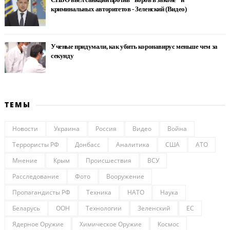
криминальных авторитетов - Зеленский (Видео)
Ученые придумали, как убить коронавирус меньше чем за
секунду
ТЕМЫ
Новости
Украина
Россия
Видео
Война
Террористы РФ
Донбасс
Аналитика
США
АТО
Мнение
Крым
Происшествия
ВСУ
Расследование
Фото
Вооружение
Пропагандисты РФ
Техника
НАТО
Наука
Беларусь
ООН
Технологии
Зеленский
ЕС
Ядерное Оружие
Химическое Оружие
Космос