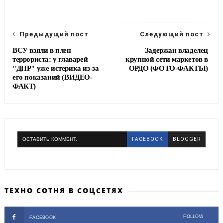
o
e
r
o
r
a
k
m
Предыдущий пост
Следующий пост
ВСУ взяли в плен
Задержан владелец
террориста: у главарей
крупной сети маркетов в
"ДНР" уже истерика из-за
ОРДО (ФОТО-ФАКТЫ)
его показаний (ВИДЕО-
ФАКТ)
ОСТАВИТЬ КОММЕНТ.
FACEBOOK
BLOGGER
ТЕХНО СОТНЯ В СОЦСЕТЯХ
FOLLOW
FACEBOOK