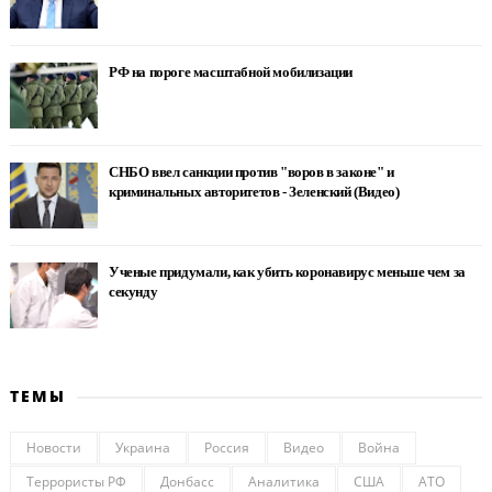
РФ на пороге масштабной мобилизации
СНБО ввел санкции против "воров в законе" и
криминальных авторитетов - Зеленский (Видео)
Ученые придумали, как убить коронавирус меньше чем за
секунду
ТЕМЫ
Новости
Украина
Россия
Видео
Война
Террористы РФ
Донбасс
Аналитика
США
АТО