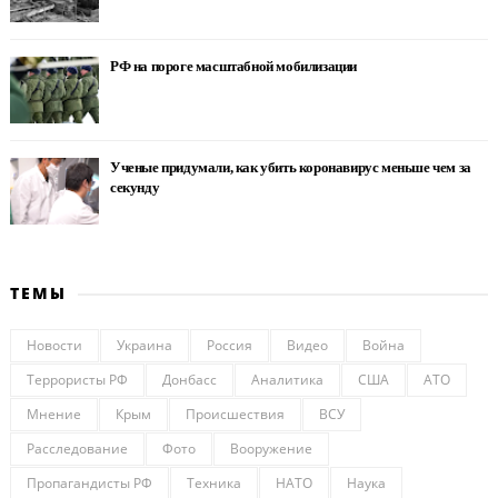
РФ на пороге масштабной мобилизации
Ученые придумали, как убить коронавирус меньше чем за
секунду
ТЕМЫ
Новости
Украина
Россия
Видео
Война
Террористы РФ
Донбасс
Аналитика
США
АТО
Мнение
Крым
Происшествия
ВСУ
Расследование
Фото
Вооружение
Пропагандисты РФ
Техника
НАТО
Наука