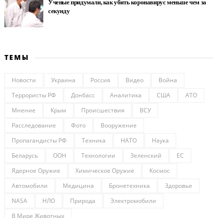
Ученые придумали, как убить коронавирус меньше чем за
секунду
ТЕМЫ
Новости
Украина
Россия
Видео
Война
Террористы РФ
Донбасс
Аналитика
США
АТО
Мнение
Крым
Происшествия
ВСУ
Расследование
Фото
Вооружение
Пропагандисты РФ
Техника
НАТО
Наука
Беларусь
ООН
Технологии
Зеленский
ЕС
Ядерное Оружие
Химическое Оружие
Космос
Автомобили
Медицина
Бронетехника
Здоровье
NASA
НЛО
Природа
Электромобили
В Мире Животных