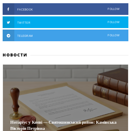
FOLLOW
FACEBOOK
FOLLOW
TWITTER
FOLLOW
TELEGRAM
НОВОСТИ
Нотаріус у Києві — Святошинський район: Камінська
Вікторія Петрівна