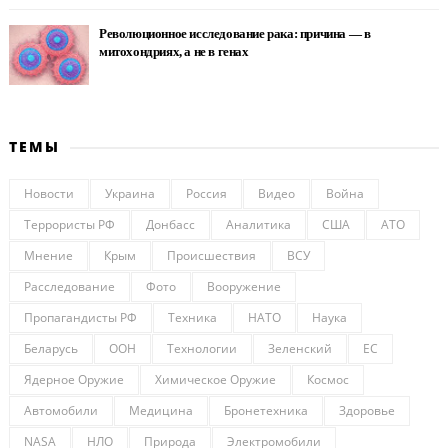
Революционное исследование рака: причина — в
митохондриях, а не в генах
ТЕМЫ
Новости
Украина
Россия
Видео
Война
Террористы РФ
Донбасс
Аналитика
США
АТО
Мнение
Крым
Происшествия
ВСУ
Расследование
Фото
Вооружение
Пропагандисты РФ
Техника
НАТО
Наука
Беларусь
ООН
Технологии
Зеленский
ЕС
Ядерное Оружие
Химическое Оружие
Космос
Автомобили
Медицина
Бронетехника
Здоровье
NASA
НЛО
Природа
Электромобили