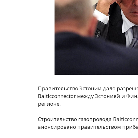
Правительство Эстонии дало разреше
Balticconnector между Эстонией и Фи
регионе.
Строительство газопровода Balticco
анонсировано правительством прибал