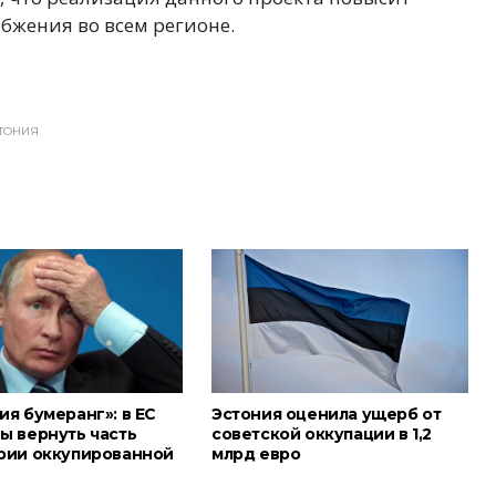
бжения во всем регионе.
ТОНИЯ
я бумеранг»: в ЕС
Эстония оценила ущерб от
ы вернуть часть
советской оккупации в 1,2
рии оккупированной
млрд евро