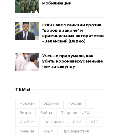
мобилизации
СНБО ввел санкции против
"воров в законе" и
криминальных авторитетов
- Зеленский (Видео)
Ученые придумали, как
убить коронавирус меньше
чем за секунду
ТЕМЫ
Новости
Украина
Россия
Видео
Война
Террористы РФ
Донбасс
Аналитика
США
АТО
Мнение
Крым
Происшествия