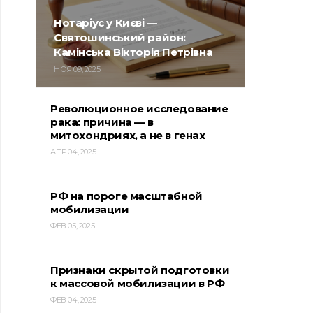
Нотаріус у Києві —
Святошинський район:
Камінська Вікторія Петрівна
НОЯ 09, 2025
Революционное исследование
рака: причина — в
митохондриях, а не в генах
АПР 04, 2025
РФ на пороге масштабной
мобилизации
ФЕВ 05, 2025
Признаки скрытой подготовки
к массовой мобилизации в РФ
ФЕВ 04, 2025