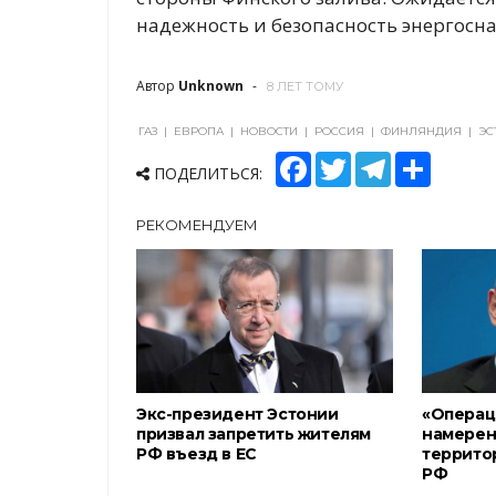
надежность и безопасность энергосна
Автор
Unknown
8 ЛЕТ ТОМУ
ГАЗ
|
ЕВРОПА
|
НОВОСТИ
|
РОССИЯ
|
ФИНЛЯНДИЯ
|
ЭС
F
T
T
S
ПОДЕЛИТЬСЯ:
a
w
e
h
c
i
l
a
e
t
e
r
РЕКОМЕНДУЕМ
b
t
g
e
o
e
r
o
r
a
k
m
Экс-президент Эстонии
«Операци
призвал запретить жителям
намерен
РФ въезд в ЕС
террито
РФ