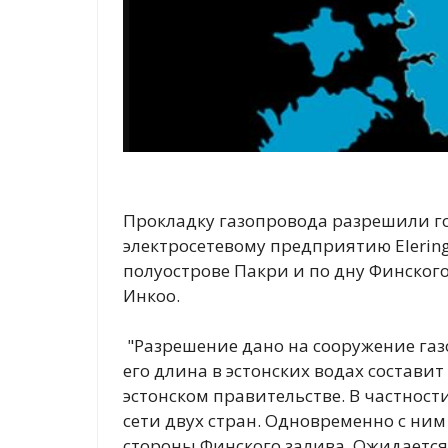
Прокладку газопровода разрешили г
электросетевому предприятию Elering
полуострове Пакри и по дну Финског
Инкоо.
"Разрешение дано на сооружение газ
его длина в эстонских водах составит
эстонском правительстве. В частности
сети двух стран. Одновременно с ни
стороны Финского залива. Ожидается