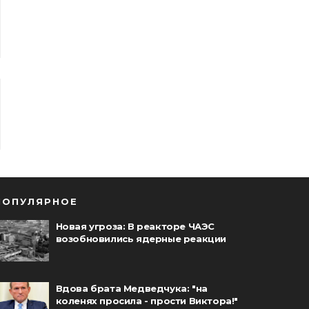
ПОПУЛЯРНОЕ
Новая угроза: В реакторе ЧАЭС
возобновились ядерные реакции
Вдова брата Медведчука: "на
коленях просила - прости Виктора!"