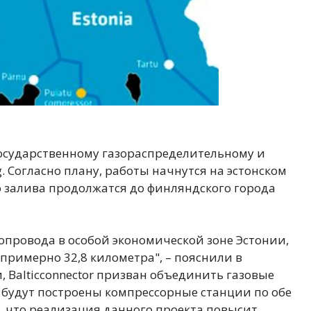
осударственному газораспределительному и
. Согласно плану, работы начнутся на эстонском
о залива продолжатся до финляндского города
опровода в особой экономической зоне Эстонии,
 примерно 32,8 километра", – пояснили в
, Balticconnector призван объединить газовые
м будут построены компрессорные станции по обе
, что реализация данного проекта повысит