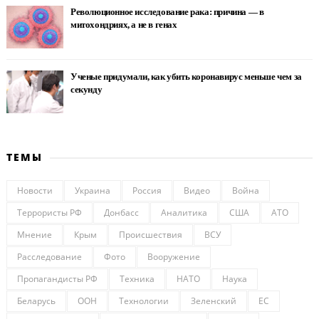
Революционное исследование рака: причина — в
митохондриях, а не в генах
Ученые придумали, как убить коронавирус меньше чем за
секунду
ТЕМЫ
Новости
Украина
Россия
Видео
Война
Террористы РФ
Донбасс
Аналитика
США
АТО
Мнение
Крым
Происшествия
ВСУ
Расследование
Фото
Вооружение
Пропагандисты РФ
Техника
НАТО
Наука
Беларусь
ООН
Технологии
Зеленский
ЕС