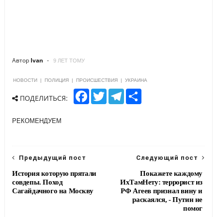
Автор
Ivan
9 ЛЕТ ТОМУ
НОВОСТИ
|
ПОЛИЦИЯ
|
ПРОИСШЕСТВИЯ
|
УКРАИНА
F
T
T
S
ПОДЕЛИТЬСЯ:
a
w
e
h
c
i
l
a
e
t
e
r
РЕКОМЕНДУЕМ
b
t
g
e
o
e
r
o
r
a
k
m
Предыдущий пост
Следующий пост
История которую прятали
Покажете каждому
совдепы. Поход
ИхТамНету: террорист из
Сагайдачного на Москву
РФ Агеев признал вину и
раскаялся, - Путин не
помог