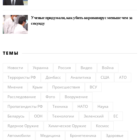
Ученые придумали, как убить коронавирус меньше чем за
секунду
ТЕМЫ
Новости
Украина
Россия
Видео
Война
Террористы РФ
Донбасс
Аналитика
США
АТО
Мнение
Крым
Происшествия
ВСУ
Расследование
Фото
Вооружение
Пропагандисты РФ
Техника
НАТО
Наука
Беларусь
ООН
Технологии
Зеленский
ЕС
Ядерное Оружие
Химическое Оружие
Космос
Автомобили
Медицина
Бронетехника
Здоровье