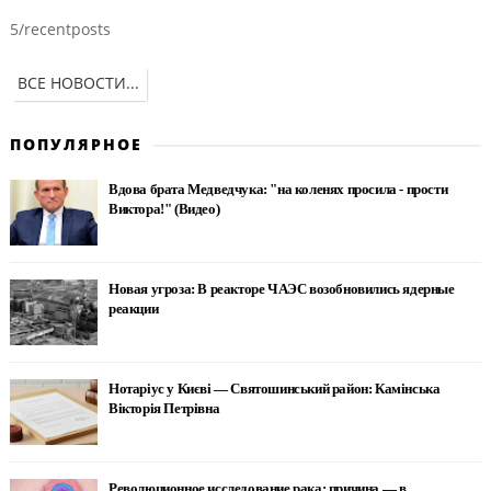
5/recentposts
ВСЕ НОВОСТИ...
ПОПУЛЯРНОЕ
Вдова брата Медведчука: "на коленях просила - прости
Виктора!" (Видео)
Новая угроза: В реакторе ЧАЭС возобновились ядерные
реакции
Нотаріус у Києві — Святошинський район: Камінська
Вікторія Петрівна
Революционное исследование рака: причина — в