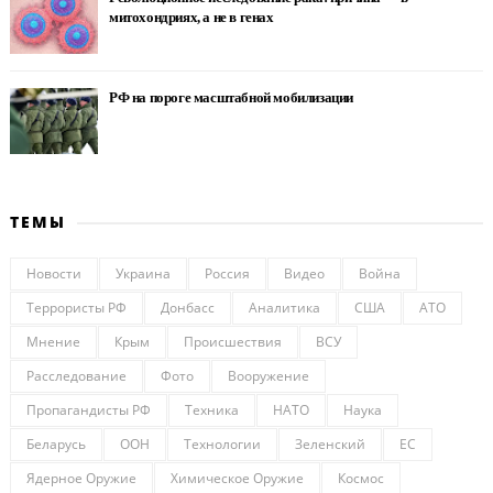
митохондриях, а не в генах
РФ на пороге масштабной мобилизации
ТЕМЫ
Новости
Украина
Россия
Видео
Война
Террористы РФ
Донбасс
Аналитика
США
АТО
Мнение
Крым
Происшествия
ВСУ
Расследование
Фото
Вооружение
Пропагандисты РФ
Техника
НАТО
Наука
Беларусь
ООН
Технологии
Зеленский
ЕС
Ядерное Оружие
Химическое Оружие
Космос