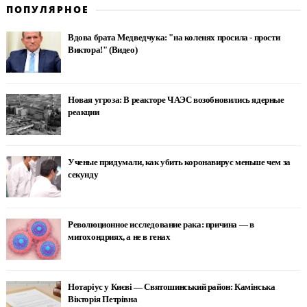
ПОПУЛЯРНОЕ
Вдова брата Медведчука: "на коленях просила - прости
Виктора!" (Видео)
Новая угроза: В реакторе ЧАЭС возобновились ядерные
реакции
Ученые придумали, как убить коронавирус меньше чем за
секунду
Революционное исследование рака: причина — в
митохондриях, а не в генах
Нотаріус у Києві — Святошинський район: Камінська
Вікторія Петрівна