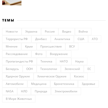
ТЕМЫ
Новости
Украина
Россия
Видео
Война
Террористы РФ
Донбасс
Аналитика
США
АТО
Мнение
Крым
Происшествия
ВСУ
Расследование
Фото
Вооружение
Пропагандисты РФ
Техника
НАТО
Наука
Беларусь
ООН
Технологии
Зеленский
ЕС
Ядерное Оружие
Химическое Оружие
Космос
Автомобили
Медицина
Бронетехника
Здоровье
NASA
НЛО
Природа
Электромобили
В Мире Животных