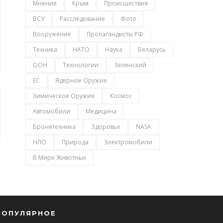
Мнение
Крым
Происшествия
ВСУ
Расследование
Фото
Вооружение
Пропагандисты РФ
Техника
НАТО
Наука
Беларусь
ООН
Технологии
Зеленский
ЕС
Ядерное Оружие
Химическое Оружие
Космос
Автомобили
Медицина
Бронетехника
Здоровье
NASA
НЛО
Природа
Электромобили
В Мире Животных
ПОПУЛЯРНОЕ