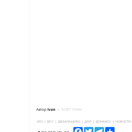
Автор
Ivan
9 ЛЕТ ТОМУ
АТО
|
ВСУ
|
ДЕБАЛЬЦЕВО
|
ДНР
|
ДОНБАСС
|
НОВОСТИ
F
T
T
S