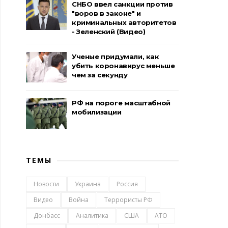
СНБО ввел санкции против
"воров в законе" и
криминальных авторитетов
- Зеленский (Видео)
Ученые придумали, как
убить коронавирус меньше
чем за секунду
РФ на пороге масштабной
мобилизации
ТЕМЫ
Новости
Украина
Россия
Видео
Война
Террористы РФ
Донбасс
Аналитика
США
АТО