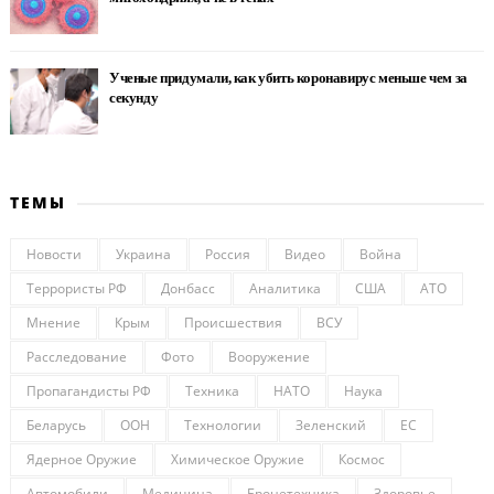
Ученые придумали, как убить коронавирус меньше чем за
секунду
ТЕМЫ
Новости
Украина
Россия
Видео
Война
Террористы РФ
Донбасс
Аналитика
США
АТО
Мнение
Крым
Происшествия
ВСУ
Расследование
Фото
Вооружение
Пропагандисты РФ
Техника
НАТО
Наука
Беларусь
ООН
Технологии
Зеленский
ЕС
Ядерное Оружие
Химическое Оружие
Космос
Автомобили
Медицина
Бронетехника
Здоровье