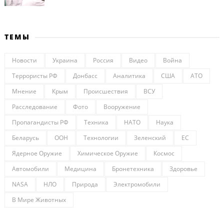
ТЕМЫ
Новости
Украина
Россия
Видео
Война
Террористы РФ
Донбасс
Аналитика
США
АТО
Мнение
Крым
Происшествия
ВСУ
Расследование
Фото
Вооружение
Пропагандисты РФ
Техника
НАТО
Наука
Беларусь
ООН
Технологии
Зеленский
ЕС
Ядерное Оружие
Химическое Оружие
Космос
Автомобили
Медицина
Бронетехника
Здоровье
NASA
НЛО
Природа
Электромобили
В Мире Животных