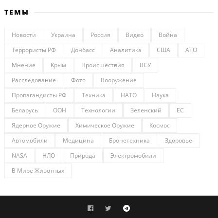
ТЕМЫ
Новости
Украина
Россия
Видео
Война
Террористы РФ
Донбасс
Аналитика
США
АТО
Мнение
Крым
Происшествия
ВСУ
Расследование
Фото
Вооружение
Пропагандисты РФ
Техника
НАТО
Наука
Беларусь
ООН
Технологии
Зеленский
ЕС
Ядерное Оружие
Химическое Оружие
Космос
Автомобили
Медицина
Бронетехника
Здоровье
NASA
НЛО
Природа
Электромобили
В Мире Животных