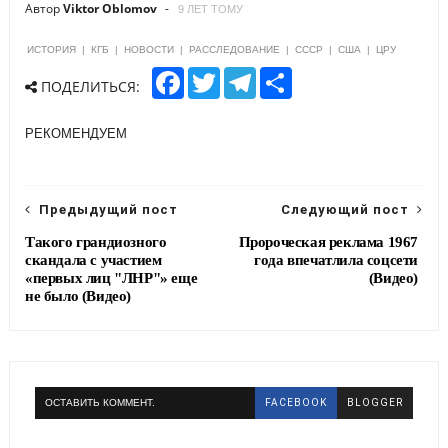
Автор
Viktor Oblomov
9 ЛЕТ ТОМУ
ИСТОРИЯ
|
КГБ
|
НОВОСТИ
|
РАССЛЕДОВАНИЕ
|
СССР
|
США
|
ЦРУ
F
T
T
S
ПОДЕЛИТЬСЯ:
a
w
e
h
c
i
l
a
e
t
e
r
РЕКОМЕНДУЕМ
b
t
g
e
o
e
r
o
r
a
k
m
Предыдущий пост
Следующий пост
Такого грандиозного
Пророческая реклама 1967
скандала с участием
года впечатлила соцсети
«первых лиц "ЛНР"» еще
(Видео)
не было (Видео)
ОСТАВИТЬ КОММЕНТ.
FACEBOOK
BLOGGER