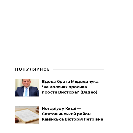
ПОПУЛЯРНОЕ
Вдова брата Медведчука:
"на коленях просила -
прости Виктора!" (Видео)
Нотаріус у Києві —
Святошинський район:
Камінська Вікторія Петрівна