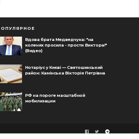
ПОПУЛЯРНОЕ
Вдова брата Медведчука: "на
коленях просила - прости Виктора!"
(Видео)
Нотаріус у Києві — Святошинський
район: Камінська Вікторія Петрівна
РФ на пороге масштабной
мобилизации