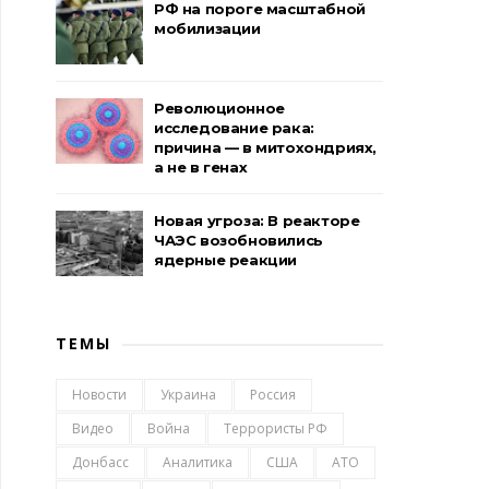
РФ на пороге масштабной
мобилизации
Революционное
исследование рака:
причина — в митохондриях,
а не в генах
Новая угроза: В реакторе
ЧАЭС возобновились
ядерные реакции
ТЕМЫ
Новости
Украина
Россия
Видео
Война
Террористы РФ
Донбасс
Аналитика
США
АТО