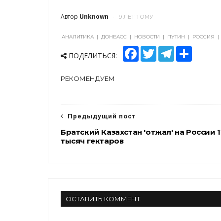
Автор
Unknown
9 ЛЕТ ТОМУ
АНАЛИТИКА
|
ДОНБАСС
|
НОВОСТИ
|
ПУТИН
|
РОССИЯ
|
F
T
T
S
ПОДЕЛИТЬСЯ:
a
w
e
h
c
i
l
a
e
t
e
r
РЕКОМЕНДУЕМ
b
t
g
e
o
e
r
o
r
a
k
m
Предыдущий пост
Братский Казахстан 'отжал' на России 1
тысяч гектаров
ОСТАВИТЬ КОММЕНТ.