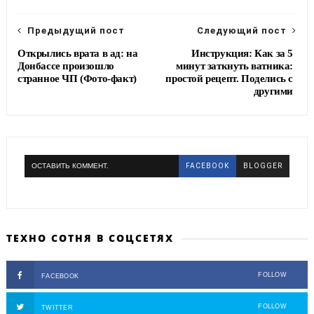
o
r
a
k
m
Предыдущий пост
Следующий пост
Открылись врата в ад: на
Инструкция: Как за 5
Донбассе произошло
минут заткнуть ватника:
странное ЧП (Фото-факт)
простой рецепт. Поделись с
другими
ОСТАВИТЬ КОММЕНТ.
FACEBOOK
BLOGGER
ТЕХНО СОТНЯ В СОЦСЕТЯХ
FOLLOW
FACEBOOK
FOLLOW
TWITTER