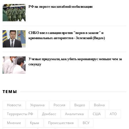
РФ на пороге масштабной мобилизации
СНБО ввел санкции против "воров в законе" и
криминальных авторитетов - Зеленский (Видео)
Ученые придумали, как убить коронавирус меньше чем за
секунду
ТЕМЫ
Новости
Украина
Россия
Видео
Война
Террористы РФ
Донбасс
Аналитика
США
АТО
Мнение
Крым
Происшествия
ВСУ