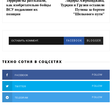
Террористы рассказали,
Лидеры Азербайджана,
как изобретательно бойцы
Турции и Грузии оставили
ВСУ подавляют их
Путина за бортом
позиции
"Шелкового пути"
ОСТАВИТЬ КОММЕНТ.
FACEBOOK
BLOGGER
ТЕХНО СОТНЯ В СОЦСЕТЯХ
FOLLOW
FACEBOOK
FOLLOW
TWITTER
FOLLOW
TELEGRAM