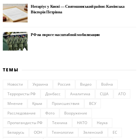
Нотаріус у Києві — Святошинський район: Камінська
Вікторія Петрівна
РФ на пороге масштабной мобилизации
ТЕМЫ
Новости
Украина
Россия
Видео
Война
Террористы РФ
Донбасс
Аналитика
США
АТО
Мнение
Крым
Происшествия
ВСУ
Расследование
Фото
Вооружение
Пропагандисты РФ
Техника
НАТО
Наука
Беларусь
ООН
Технологии
Зеленский
ЕС