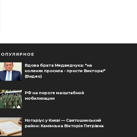
ПОПУЛЯРНОЕ
Вдова брата Медведчука: "на
коленях просила - прости Виктора!"
(Видео)
РФ на пороге масштабной
мобилизации
Нотаріус у Києві — Святошинський
район: Камінська Вікторія Петрівна