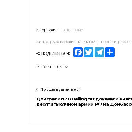
Автор
Ivan
10 ЛЕТ ТОМУ
ВИДЕО
|
МОСКОВСКИЙ ПАТРИАРХАТ
|
НОВОСТИ
|
РОССИ
F
T
T
S
ПОДЕЛИТЬСЯ:
a
w
e
h
c
i
l
a
e
t
e
r
РЕКОМЕНДУЕМ
b
t
g
e
o
e
r
o
r
a
k
m
Предыдущий пост
Доигрались: В Bellingcat доказали учас
десятитысячной армии РФ на Донбасс