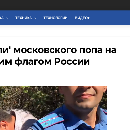
КА
ТЕХНИКА
ТЕХНОЛОГИИ
ВИДЕО
и' московского попа на
ким флагом России