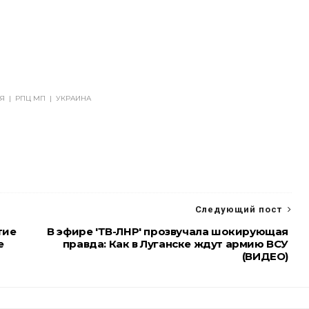
Я
|
РПЦ МП
|
УКРАИНА
Следующий пост
тие
В эфире 'ТВ-ЛНР' прозвучала шокирующая
е
правда: Как в Луганске ждут армию ВСУ
(ВИДЕО)