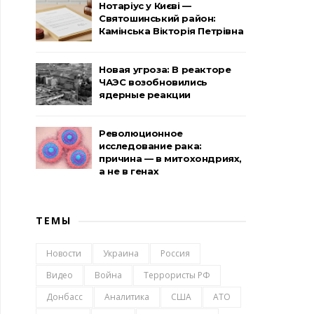
Нотаріус у Києві —
Святошинський район:
Камінська Вікторія Петрівна
Новая угроза: В реакторе
ЧАЭС возобновились
ядерные реакции
Революционное
исследование рака:
причина — в митохондриях,
а не в генах
ТЕМЫ
Новости
Украина
Россия
Видео
Война
Террористы РФ
Донбасс
Аналитика
США
АТО